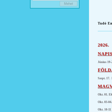
Tudó Em
2026.
NAPIS
Június 19-
FÖLD
Szept. 17.
MAGV
Okt. 01. E
Okt. 03-04
Okt. 10-11