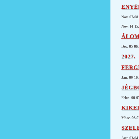
ENYÉ
Nov. 07-08
Nov. 14-15.
ÁLOM
Dec. 05-06.
2027.
FERG
Jan. 09-10.
JÉGB
Febr. 06-07
KIKE
Márc. 06-0
SZELE
Ápr. 03-04.