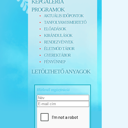
KÉPGALÉRIA
PROGRAMOK
AKTUÁLIS IDŐPONTOK
TANFOLYAM ISMERTETŐ
ELŐADÁSOK
KIRÁNDULÁSOK
RENDEZVÉNYEK
ÉLETMÓD TÁBOR
GYEREKTÁBOR
FÉNYÜNNEP
LETÖLTHETŐ ANYAGOK
Hírlevél regisztráció