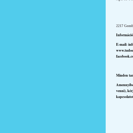
2217 Gomba
Inf
E-mail: in
ww
facebook.
Minden tanf
Amennyiben
venni), kér
kapcsolato
E