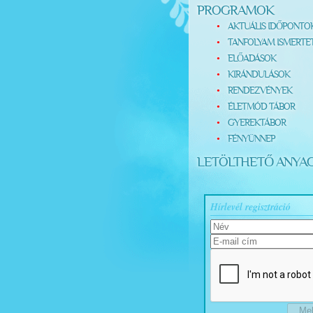
PROGRAMOK
AKTUÁLIS IDŐPONTO
TANFOLYAM ISMERTE
ELŐADÁSOK
KIRÁNDULÁSOK
RENDEZVÉNYEK
ÉLETMÓD TÁBOR
GYEREKTÁBOR
FÉNYÜNNEP
LETÖLTHETŐ ANYA
Hírlevél regisztráció