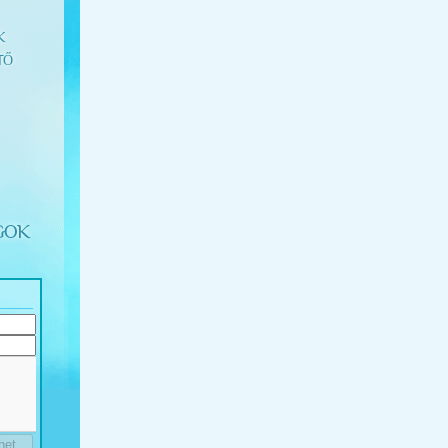
K
TŐ
GOK