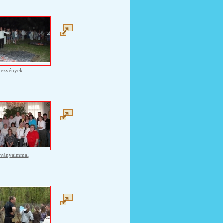
dezvények
tványaimmal