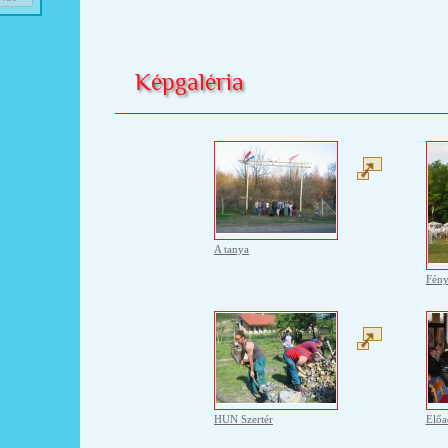
Képgaléria
A tanya
Fén
HUN Szertér
Előa