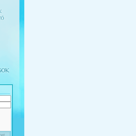
K
TŐ
GOK