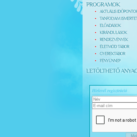
PROGRAMOK
AKTUÁLIS IDŐPONTO
TANFOLYAM ISMERTE
ELŐADÁSOK
KIRÁNDULÁSOK
RENDEZVÉNYEK
ÉLETMÓD TÁBOR
GYEREKTÁBOR
FÉNYÜNNEP
LETÖLTHETŐ ANYA
Hírlevél regisztráció