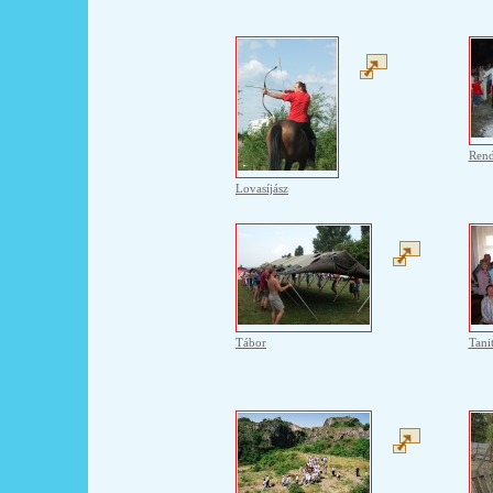
Ren
Lovasíjász
Tábor
Tani