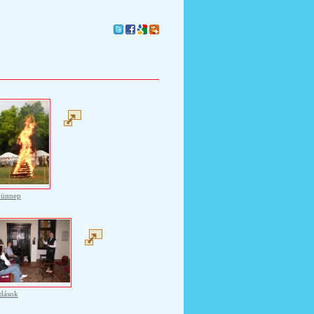
yünnep
dások