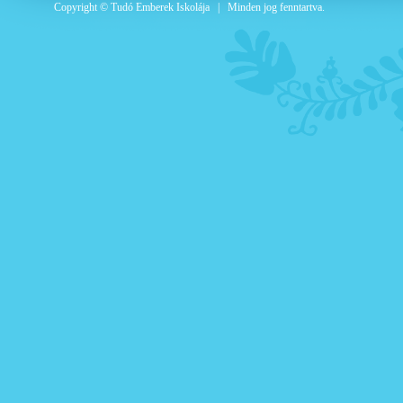
Copyright © Tudó Emberek Iskolája | Minden jog fenntartva.