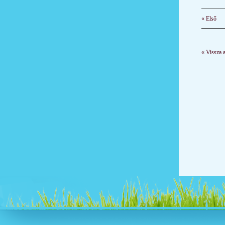
« Első
« Vissza 