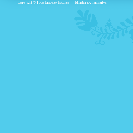
Copyright © Tudó Emberek Iskolája | Minden jog fenntartva.