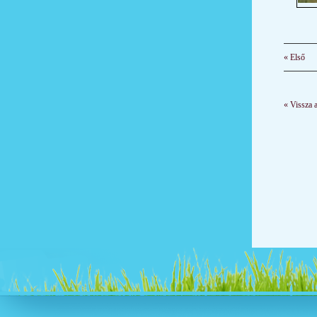
« Első
« Vissza 