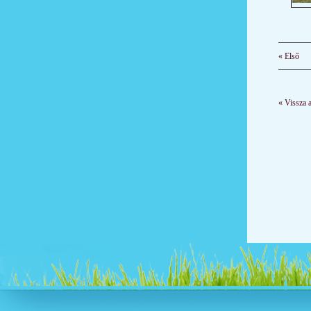
« Első
« Vissza 