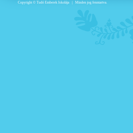
Copyright © Tudó Emberek Iskolája | Minden jog fenntartva.