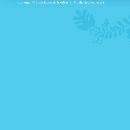
Copyright © Tudó Emberek Iskolája | Minden jog fenntartva.