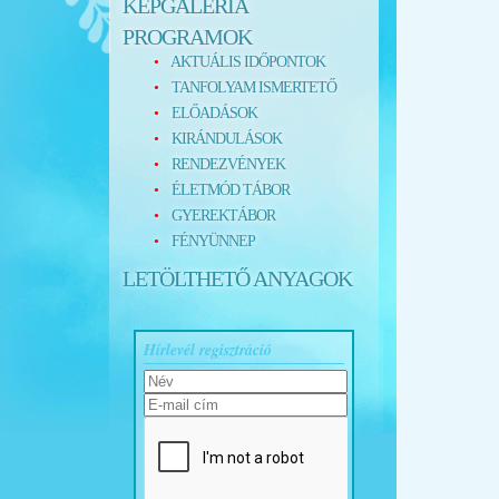
KÉPGALÉRIA
PROGRAMOK
AKTUÁLIS IDŐPONTOK
TANFOLYAM ISMERTETŐ
ELŐADÁSOK
KIRÁNDULÁSOK
RENDEZVÉNYEK
ÉLETMÓD TÁBOR
GYEREKTÁBOR
FÉNYÜNNEP
LETÖLTHETŐ ANYAGOK
Hírlevél regisztráció