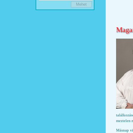
Maga
találkozá
meztelen 
Másnap vi