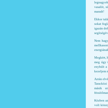
legnagyobb
vasalót, 
maradt!
Ekkor tal
sokat fogl
igazán dob
segítségév
Nem hagyo
mellkasom
energiána
Megkért, 
meg úgy t
enyhült a
kezeljem m
Aztán elvé
Taracközi
másik utá
frissítőma
Közben az
volt könny