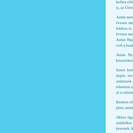
kellett el
is, az Úri
Aztán mind
évesen me
házhoz is,
évesen me
Aztán Haj
volt a bar
Aztán Nyí
köszönhet
Innen ker
dupla töv
születnek
tehettem s
el is töltö
Közben oly
járni, ami
Akkor úgy
szürkéket
kerestek, 