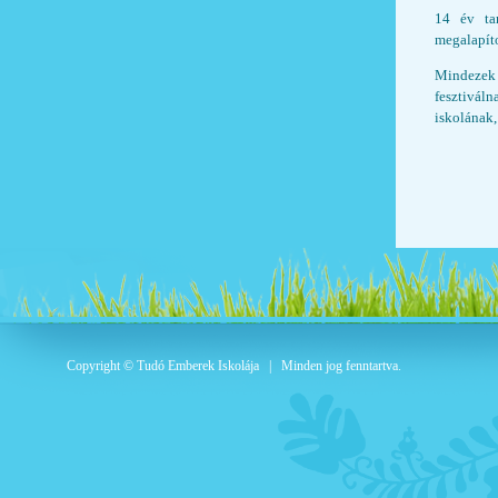
14 év ta
megalapít
Mindezek 
fesztivál
iskolának
Copyright © Tudó Emberek Iskolája | Minden jog fenntartva.